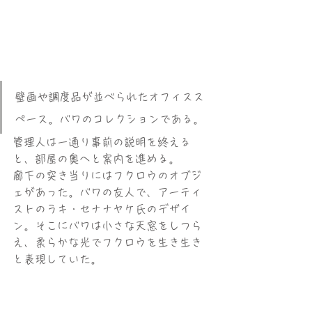
壁画や調度品が並べられたオフィスス
ペース。バワのコレクションである。
管理人は一通り事前の説明を終える
と、部屋の奥へと案内を進める。
廊下の突き当りにはフクロウのオブジ
ェがあった。バワの友人で、アーティ
ストのラキ・セナナヤケ氏のデザイ
ン。そこにバワは小さな天窓をしつら
え、柔らかな光でフクロウを生き生き
と表現していた。