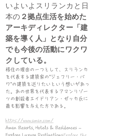
いよいよスリランカと日
本の
２拠点生活を始めた
アーキディレクター「建
築を導く人」となり自分
でも今後の活動にワクワ
クしている。
移住の理由の一つとして、スリランカ
を代表する建築家の”ジェフリー・バ
ワ”の建築を巡りたいという想いがあっ
た。あの世界を代表するアマンリゾー
ツの創設者エイドリアン・ゼッカ氏に
最も影響を与えた方である。
https://www.aman.com/
Aman Resorts, Hotels & Residences – 
Explore Luxury Destinations
Explore the 