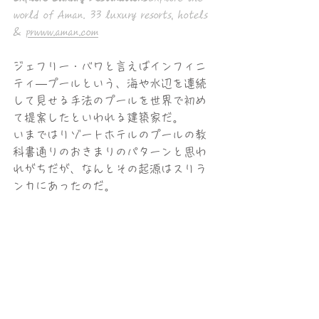
world of Aman. 33 luxury resorts, hotels 
& 
prwww.aman.com
ジェフリー・バワと言えばインフィニ
ティ―プールという、海や水辺を連続
して見せる手法のプールを世界で初め
て提案したといわれる建築家だ。
いまではリゾートホテルのプールの教
科書通りのおきまりのパターンと思わ
れがちだが、なんとその起源はスリラ
ンカにあったのだ。