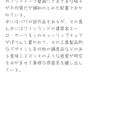
のアンティーク壁画にさまざまな椅子
が不均質だが調和のとれた配置でおか
れている。
中にはバワの試作品もあるが、その真
ん中にはフィンランドの建築家エー
ロ・サーリネンのチューリップチェア
がぽつんと置かれて、その工業製品的
なデザインと年代物の調度品などのあ
る意味ミスマッチのような感覚が時空
をゆがませて異様な雰囲気を醸し出し
ている。