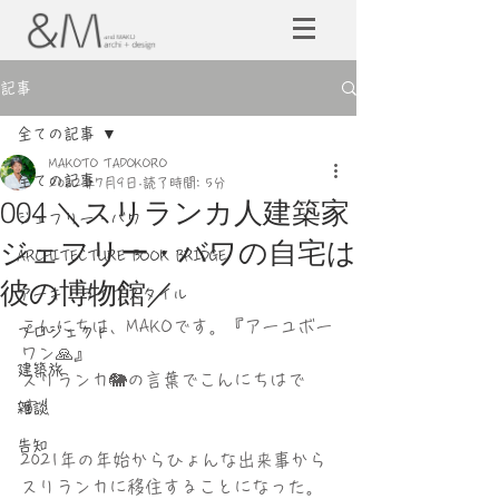
記事
全ての記事
MAKOTO TADOKORO
全ての記事
2022年7月9日
読了時間: 5分
004 ＼スリランカ人建築家
ジェフリー・バワ
ジェフリー・バワの自宅は
ARCHITECTURE BOOK BRIDGE
彼の博物館／
アーキ・ライフスタイル
こんにちは、MAKOです。『アーユボー
プロジェクト
ワン🙏』
建築旅
スリランカ🐘の言葉でこんにちはで
す！
雑談
告知
2021年の年始からひょんな出来事から
スリランカに移住することになった。