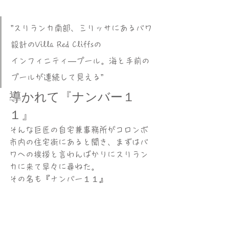
”スリランカ南部、ミリッサにあるバワ
設計のVilla Red Cliffsの
インフィニティ―プール。海と手前の
プールが連続して見える”
導かれて『ナンバー１
１』
そんな巨匠の自宅兼事務所がコロンボ
市内の住宅街にあると聞き、まずはバ
ワへの挨拶と言わんばかりにスリラン
カに来て早々に尋ねた。
その名も『ナンバー１１』