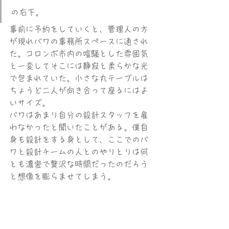
の右下。
事前に予約をしていくと、管理人の方
が現れバワの事務所スペースに通され
た。コロンボ市内の喧騒とした雰囲気
と一変してそこには静寂と柔らかな光
で包まれていた。小さな丸テーブルは
ちょうど二人が向き合って座るにはよ
いサイズ。
バワはあまり自分の設計スタッフを雇
わなかったと聞いたことがある。僕自
身も設計をする身として、ここでのバ
ワと設計チームの人とのやりとりは何
とも濃密で贅沢な時間だったのだろう
と想像を膨らませてしまう。