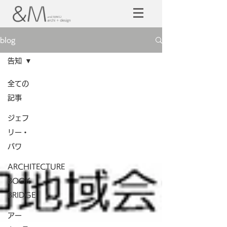
blog
告知
全ての
記事
ジェフ
リー・
バワ
ARCHITECTURE
BOOK
BRIDGE
アー