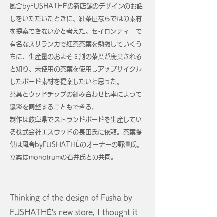
風舎byFUSHATHÉの新店舗のデザインのお話
しをいただいたときに、紅茶屋ならではの素材
を提案できないかと考えた。セイロンティーで
有名なスリランカで紅茶茶葉を勉強していくう
ちに、生産量のおよそ３割の茶葉が廃棄される
と知り、未使用の茶葉を使用しアップサイクル
したボード素材を提案したいと思った。
茶葉とウッドチップの組み合わせ比率によって
濃淡を調整することもできる。
制作は岐阜県でストランドボードを生産してい
る
株式会社エスウッドの長田氏に依頼。茶葉提
供は
風舎byFUSHATHÉのオーナーの野澤氏。
立案は
monotrumの石井氏との共同。
Thinking of the design of Fusha by
FUSHATHÉ's new store, I thought it