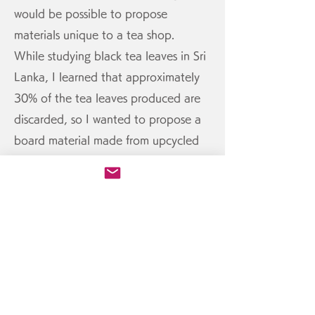
would be possible to propose
materials unique to a tea shop.
While studying black tea leaves in Sri
Lanka, I learned that approximately
30% of the tea leaves produced are
discarded, so I wanted to propose a
board material made from upcycled
tea leaves.
The production was by Mr. Nagata of
S-Wood Co., Ltd., which produces
strand boards in Gifu Prefecture. The
tea leaves were provided by Ms.
Nozawa, the owner of Fusha by
FUSHATHÉ. The project was planned
in collaboration with Mr. Ishii of