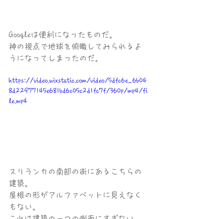
Googleは便利になったものだ。
神の視点で地球を俯瞰してみられるよ
うになってしまったのだ。
https://video.wixstatic.com/video/5dfc6e_6b04
8d22977145e681bd6c05c2d1fc7f/360p/mp4/fi
le.mp4
スリランカの南部の街にあるこちらの
建築。
屋根の形がアルファベットに見えなく
もない。
これは建築の一つの側面にすぎない