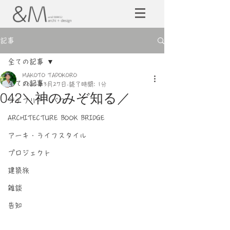
記事
全ての記事
MAKOTO TADOKORO
全ての記事
2024年3月27日
読了時間: 1分
042＼神のみぞ知る／
ジェフリー・バワ
ARCHITECTURE BOOK BRIDGE
アーキ・ライフスタイル
プロジェクト
建築旅
雑談
告知