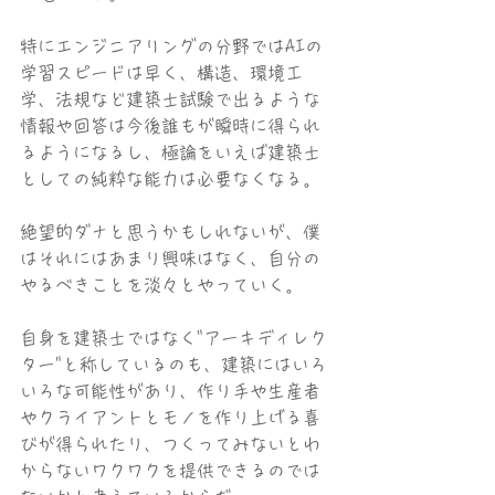
特にエンジニアリングの分野ではAIの
学習スピードは早く、構造、環境工
学、法規など建築士試験で出るような
情報や回答は今後誰もが瞬時に得られ
るようになるし、極論をいえば建築士
としての純粋な能力は必要なくなる。
絶望的ダナと思うかもしれないが、僕
はそれにはあまり興味はなく、自分の
やるべきことを淡々とやっていく。
自身を建築士ではなく"アーキディレク
ター"と称しているのも、建築にはいろ
いろな可能性があり、作り手や生産者
やクライアントとモノを作り上げる喜
びが得られたり、つくってみないとわ
からないワクワクを提供できるのでは