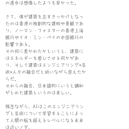
の進歩は想像したよりも早かった。
さて、僕が建築を志すきっかけとなっ
たのは香港の独創的な建物や景観であ
り、ノーマン・フォスターの香港上海
銀行やイオ・ミン・ペイの中国銀行の
影響である。
その何に惹かれたかというと、建築に
はエネルギーを感じさせる何かがあ
り、そして建築はエンジニアリング×芸
術×人々の融合だと幼いながら思えたか
らだ。
それらの融合、日本語的にいうと調和
がとれた建築というのは美しい。
残念ながら、AIはこのエンジニアリン
グと芸術について学習することによっ
て人間の脳を超えるレベルになる未来
は近いノダ。