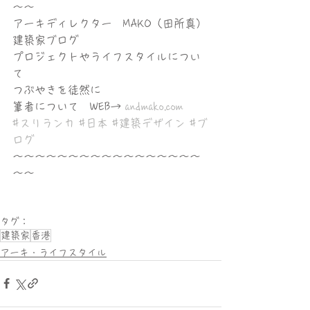
〜〜
アーキディレクター　MAKO（田所真）
建築家ブログ
プロジェクトやライフスタイルについ
て
つぶやきを徒然に
筆者について　WEB→ 
andmako.com
#スリランカ
#日本
#建築デザイン
#ブ
ログ
〜〜〜〜〜〜〜〜〜〜〜〜〜〜〜〜〜
〜〜
タグ：
建築家
香港
アーキ・ライフスタイル