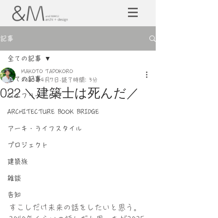
記事
全ての記事
MAKOTO TADOKORO
全ての記事
2023年4月7日
読了時間: 3分
022 ＼建築士は死んだ／
ジェフリー・バワ
ARCHITECTURE BOOK BRIDGE
アーキ・ライフスタイル
プロジェクト
建築旅
雑談
告知
すこしだけ未来の話をしたいと思う。