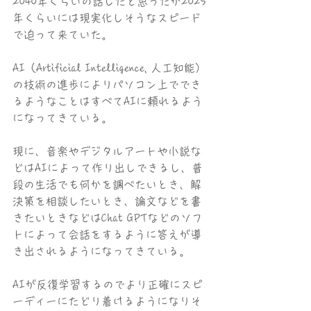
2040年くらいの話しだと思ったが2025
年くらいには現実化しそうなスピード
で迫って来ていた。
AI（Artificial Intelligence, 人工知能）
の技術の進歩によりパソコン上ででき
るようなことはすべてAIに頼れるよう
になってきている。
現に、音楽やデジタルアートや小説な
どはAIによって作り出しできるし、普
段の生活でも何かを調べたいとき、解
決策を相談したいとき、論文などを書
きたいときなどはChat GPTなどのソフ
トによって会話をするように答えが導
き出されるようになってきている。
AIが反復学習するのでより正確にスピ
ーディーにたどり着けるようになりそ