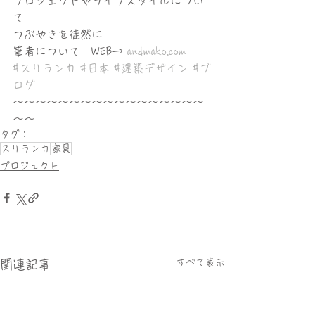
プロジェクトやライフスタイルについ
て
つぶやきを徒然に
筆者について　WEB→ 
andmako.com
#スリランカ
#日本
#建築デザイン
#ブ
ログ
〜〜〜〜〜〜〜〜〜〜〜〜〜〜〜〜〜
〜〜
タグ：
スリランカ
家具
プロジェクト
すべて表示
関連記事