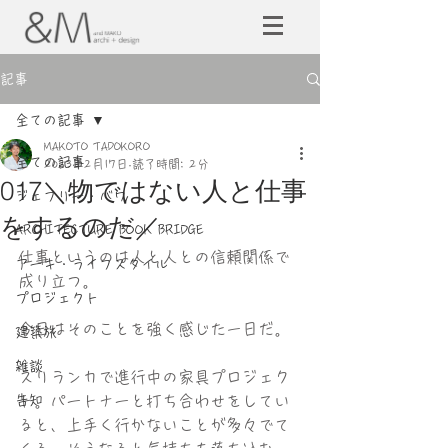
記事
全ての記事
MAKOTO TADOKORO
全ての記事
2023年2月17日
読了時間: 2分
017＼物ではない人と仕事
ジェフリー・バワ
をするのだ／
ARCHITECTURE BOOK BRIDGE
仕事というのは人と人との信頼関係で
アーキ・ライフスタイル
成り立つ。
プロジェクト
今日はそのことを強く感じた一日だ。
建築旅
雑談
スリランカで進行中の家具プロジェク
告知
ト。パートナーと打ち合わせをしてい
ると、上手く行かないことが多々でて