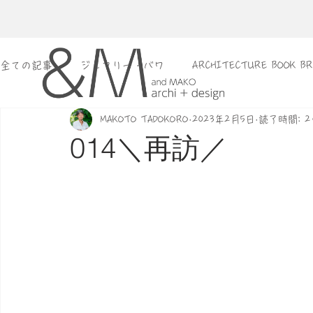
全ての記事
ジェフリー・バワ
ARCHITECTURE BOOK BR
MAKOTO TADOKORO
2023年2月5日
読了時間: 2
建築旅
雑談
告知
014＼再訪／