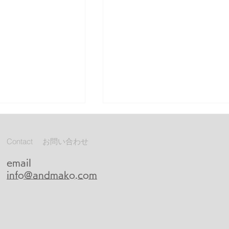
Contact お問い合わせ
096＼道／
email
info@andmako.com
きな仕事がなかった
、いちばん面白かっ