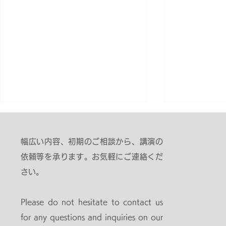
102＼新生活／
2026年がはじまり、あっという
幅広い内容、初期のご相談から、講演の
間に春がきて新年度となってしま
依頼等を承ります。お気軽にご連絡くだ
った。 自分にとって新たな生活
さい。
がはじまる。妻の仕事復帰に娘の
保育園入園といままでの生活がが
099 ＼大
らっと変わったノダ。 なにか周
Please do not hesitate to contact us
2025年が
りがいろいろと動き出すときに、
for any questions and inquiries on our
た話／
自分もそのパワーや流れをもらっ