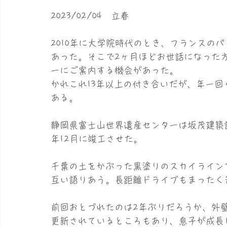
2023/02/04　立春
2010年に大学院時代のとき、フランスの
あった。そこで2ヶ月ほどお世話になった
ーにご案内する機会があった。
かれこれ13年以上の付き合いだが、年一
ある。
静岡県富士山世界遺産センターは坂茂建築設
年12月に竣工させた。
千葉の土をかぶった黒塗りのスカイライン
互い語りあう。長距離ドライブもまったく
前回おとづれたのは2年ぶりだろうか、外
更新されているところもあり、息子が成長