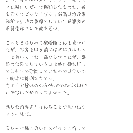
れた時にロビーで撮影したものだ。僕
も若くてビックリする！右隣は坂茂事
務所で当時の番頭をしていた建築家の
平賀信孝さんで彼も若い。
このときはじめて磯崎新さんを見かけ
たが、写真を取る前には首にコルセッ
トを巻いていた。痛々しかったが、建
築の仕事をしている以上体に鞭を打っ
てこれまで活動していたのではないか
と勝手な憶測を立てる。
ちょうど憧れのXJAPANのYOSHIKIみた
いでなんだかカッコよかった。
話した内容よりそんなことが思い出さ
れる一枚だ。
ミレーナ様に会いにスペインに行って