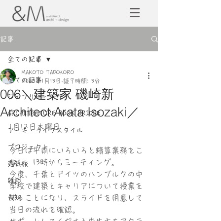
記事
全ての記事
MAKOTO TADOKORO
全ての記事
2023年1月13日
読了時間: 3分
006＼建築家 磯崎新
ジェフリー・バワ
Architect Arata Isozaki／
ARCHITECTURE BOOK BRIDGE
1月12日木曜日
アーキ・ライフスタイル
プロジェクト
今日は午前にいろいろと精算業務をこ
なし、13時からミーティング。
建築旅
今度、千葉とドイツのハンブルクの中
雑談
学校で建築とキャリアについて授業を
告知
することになり、スライドを用意して
当日の流れを確認。