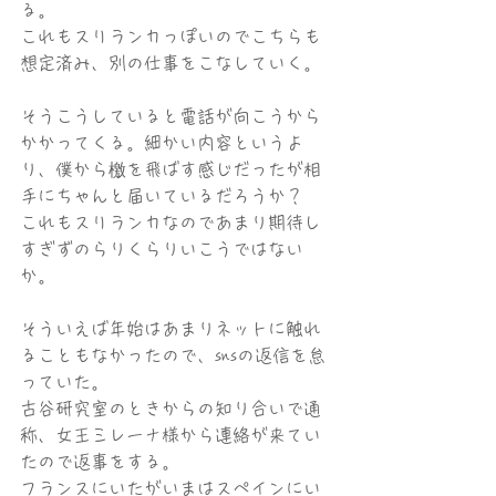
る。
これもスリランカっぽいのでこちらも
想定済み、別の仕事をこなしていく。
そうこうしていると電話が向こうから
かかってくる。細かい内容というよ
り、僕から檄を飛ばす感じだったが相
手にちゃんと届いているだろうか？　
これもスリランカなのであまり期待し
すぎずのらりくらりいこうではない
か。
そういえば年始はあまりネットに触れ
ることもなかったので、snsの返信を怠
っていた。
古谷研究室のときからの知り合いで通
称、女王ミレーナ様から連絡が来てい
たので返事をする。
フランスにいたがいまはスペインにい