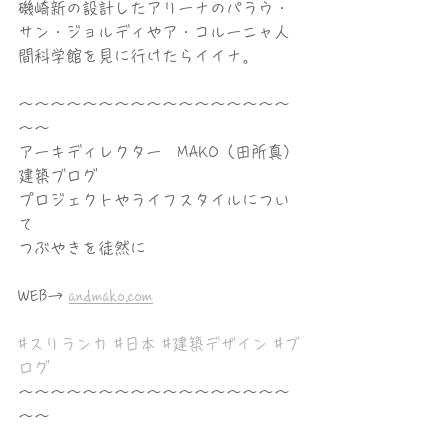
磯崎新の設計したアリーナのパラウ・
サン・ジョルディやア・コルーニャ人
間科学館を見に行けたらイイナ。
〜〜〜〜〜〜〜〜〜〜〜〜〜〜〜〜〜
〜〜
アーキディレクター　MAKO（田所真）
建築ブログ
プロジェクトやライフスタイルについ
て
つぶやきを徒然に
WEB→ 
andmako.com
#スリランカ
#日本
#建築デザイン
#ブ
ログ
〜〜〜〜〜〜〜〜〜〜〜〜〜〜〜〜〜
〜〜