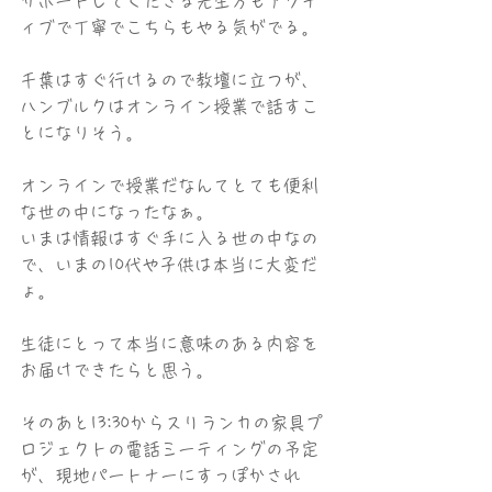
サポートしてくださる先生方もアクテ
ィブで丁寧でこちらもやる気がでる。
千葉はすぐ行けるので教壇に立つが、
ハンブルクはオンライン授業で話すこ
とになりそう。
オンラインで授業だなんてとても便利
な世の中になったなぁ。
いまは情報はすぐ手に入る世の中なの
で、いまの10代や子供は本当に大変だ
ょ。
生徒にとって本当に意味のある内容を
お届けできたらと思う。
そのあと13:30からスリランカの家具プ
ロジェクトの電話ミーティングの予定
が、現地パートナーにすっぽかされ