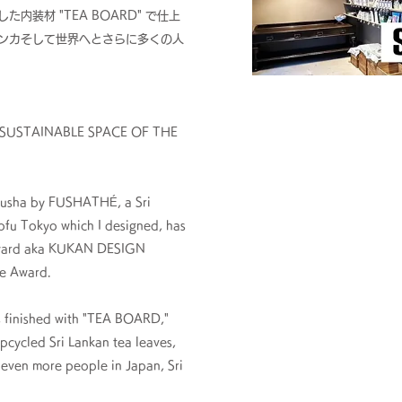
内装材 "TEA BOARD" で仕上
ンカそして世界へとさらに多くの人
SUSTAINABLE SPACE OF THE
Fusha by FUSHATHÉ, a Sri
hofu Tokyo which I designed, has
Award aka KUKAN DESIGN
e Award.
is finished with "TEA BOARD,"
pcycled Sri Lankan tea leaves,
 even more people in Japan, Sri