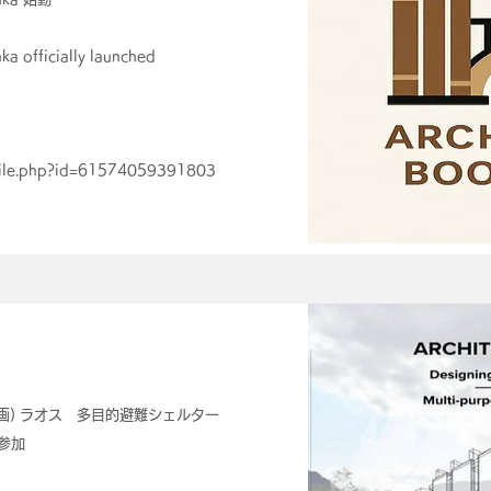
ka officially launched
ofile.php?id=61574059391803
画) ラオス 多目的避難シェルター
参加