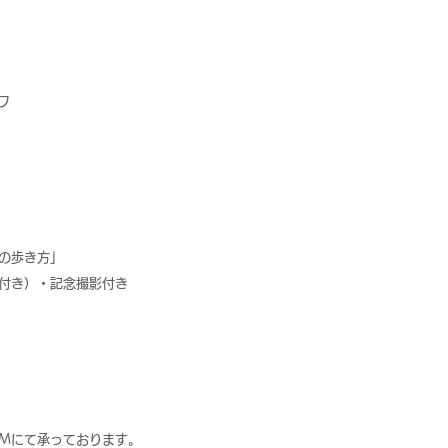
ワ
築の歩き方」
軽食付き）・記念撮影付き
ram DMにて承っております。